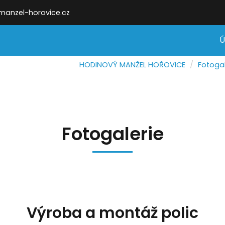
-manzel-horovice.cz
HODINOVÝ MANŽEL HOŘOVICE
Fotogal
Fotogalerie
Výroba a montáž polic