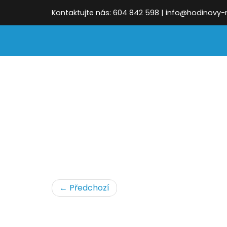
Kontaktujte nás: 604 842 598 | info@hodinovy
← Předchozí