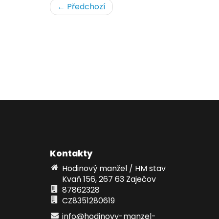
← Předchozí
Kontakty
Hodinový manžel / HM stav
Kvaň 156, 267 63 Zaječov
87862328
CZ8351280619
info@hodinovy-manzel-