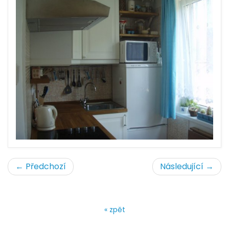
← Předchozí
Následující →
« zpět