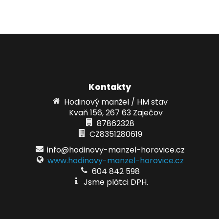
Kontakty
Hodinový manžel / HM stav
Kvaň 156, 267 63 Zaječov
87862328
CZ8351280619
info@hodinovy-manzel-horovice.cz
www.hodinovy-manzel-horovice.cz
604 842 598
Jsme plátci DPH.